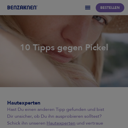
BESTELLEN
10 Tipps gegen Pickel
Hautexperten
Hast Du einen anderen Tipp gefunden und bist
Dir unsicher, ob Du ihn ausprobieren solltest?
Schick ihn unseren
Hautexperten
und vertraue